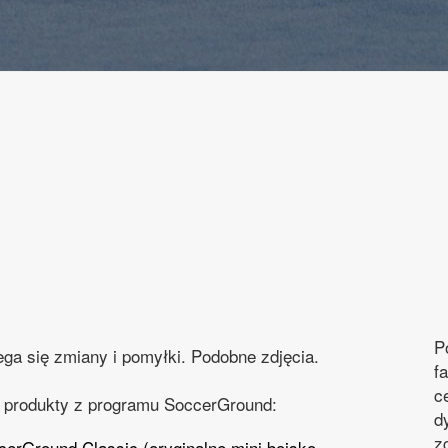
P
ega się zmiany i pomyłki. Podobne zdjęcia.
f
c
 produkty z programu SoccerGround:
d
z
cerGround Classic (oryginalne mini boisko