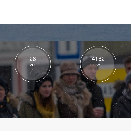
28
4162
PAESI
CAMPI